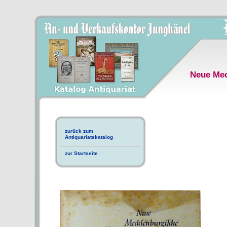
Neue Mec
zurück zum
Antiquariatskatalog
zur Startseite