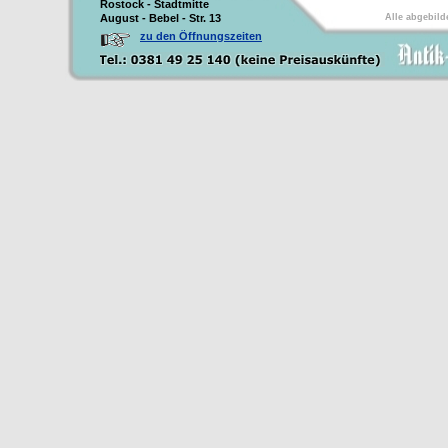
Rostock - Stadtmitte
August - Bebel - Str. 13
Alle abgebild
zu den Öffnungszeiten