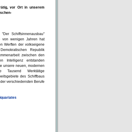
ätig, vor Ort in unserem
ischen-
"Der Schiffsinnenausbau"
b von wenigen Jahren hat
en Werften der volkseigene
Demokratischen Republik
usammenarbeit zwischen den
n Intelligenz entstanden
te unsere neuen, modernen
ere Tausend Werktätige
beitsgebiete des Schiffbaus
 der verschiedensten Berufe
quariates