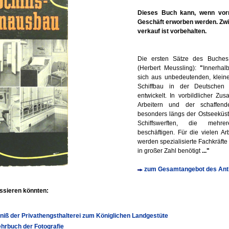
Dieses Buch kann, wenn vorr
Geschäft erworben werden. Zw
verkauf ist vorbehalten.
Die ersten Sätze des Buches 
(Herbert Meussling):
"
Innerhal
sich aus unbedeutenden, klein
Schiffbau in der Deutschen 
entwickelt. In vorbildlicher Z
Arbeitern und der schaffende
besonders längs der Ostseeküs
Schiffswerften, die mehr
beschäftigen. Für die vielen Ar
werden spezialisierte Fachkräfte
in großer Zahl benötigt
..."
zum Gesamtangebot des Anti
essieren könnten:
tniß der Privathengsthalterei zum Königlichen Landgestüte
Lehrbuch der Fotografie