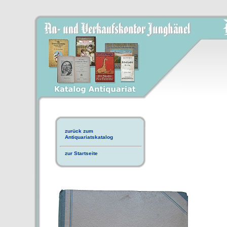
zurück zum
Antiquariatskatalog
zur Startseite