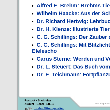
Alfred E. Brehm: Brehms Tier
Wilhelm Haacke: Aus der Sch
Dr. Richard Hertwig: Lehrbu
Dr. H. Klenze: Illustrierte Ti
C. G. Schillings: Der Zauber
C. G. Schillings: Mit Blitzli
Elelescho
Carus Sterne: Werden und V
Dr. L. Steuert: Das Buch vo
Dr. E. Teichmann: Fortpflan
Rostock - Stadtmitte
August - Bebel - Str. 13
Alle abgebild
zu den Öffnungszeiten