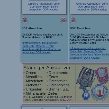
Größere Abbildungen ohne
Größere Abbildungen ohne
Überdruck finden Sie im
Überdruck finden Sie im
gedruckten DDR-Katalog.
gedruckten DDR-Katalog.
DDR Abzeichen
DDR Abzeichen
Die DDR Medaille hat die Aufschrift
Die DDR Medaille hat die Aufschri
"
Aschersleben um 1850
".
"
LPG (P) Mansfeld - 30 Jahre
sozialistische Entwicklung der
Landwirtschaft 1982
".
Informationen zu Herausgeber,
Stadt, Jahr, Material, Größe,
Informationen zu Herausgeber,
Gewicht und Anlass finden Sie im
Stadt, Jahr, Material, Größe,
gedruckten DDR-Katalog
Gewicht und Anlass finden Sie im
gedruckten DDR-Katalog
Ständiger Ankauf von
• Orden
• Dokumente
• Medaillen
• Fotos
• Abzeichen
• Ehrenteller
• Plaketten
• Ehrendolche
• Urkunden
• Banner, u.a.
• Militaria aller Zeiten
z.B. 1. Weltkrieg, 2. Weltkrieg, Deutsches
Reich, Deutsche Kleinstaaten, BRD,
DDR