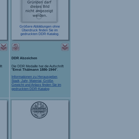
Größere Abbildungen ohne
Überdruck finden Sie im
gedruckten DDR-Katalog.
DDR Abzeichen
ft
Die DDR Medaille hat die Aufschrift
"
Ernst Thälmann 1886-1944
".
Informationen zu Herausgeber,
Stadt, Jahr, Material, Größe,
Gewicht und Anlass finden Sie im
gedruckten DDR-Katalog