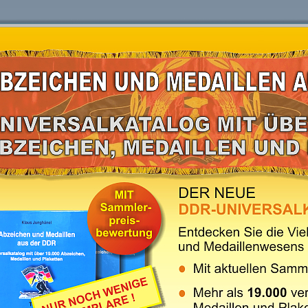
Aus unserem An- und Verkauf-Angebot:
karten
Antik
Antiquariat
Armbanduhren
A
spielzeug
Bronzefiguren
Ehrenzeichen
Fotoap
teratur
GUB (Glashütte)
Klassiker
Markenporz
Medaillen aus Meissner Porzellan
Modelleisenbahn
medaillen
Postkarten
Rostock-Andenken
Sachbuch
Liste über DDR-Abzeichen, DDR-Orden und 
DDR Medaillen, DDR Abzeichen und DDR Orden Block 
H0
Auf den nachfolgenden Listen ist in mehreren tausend unso
Abzeichen, DDR-Medaillen und DDR-Plaketten aufgeführt, 
Katalog über "Abzeichen und Medaillen aus der DDR"
in system
Wir danken allen, die Informationen für den DDR-Katalog berei
den Katalog zu einem umfassenden Informationswerk auszuba
Ihren eigenen DDR-Abzeichen und DDR-Medaillen hoch!
Alle Angaben sind ohne Gewähr. Die Abbildungen sind urheberrechtlic
ausgewählter Block:
3