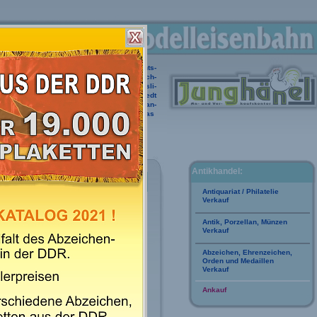
Abzeichen DDR
Abenteuerbücher
Ansichts-
uszeichnungen
Belletristik
Bierkrüge
Blech-
parate
Geldscheine
Gemälde
Geschichtsli-
ellan
Medaillen DDR
Medaillen aus Hettstedt
MOSAIK-Comic
Münzen
Orden
Porzellan-
Silberwaren
Taschenuhren
Uhren
Zierglas
DDR-Medaillen
Antikhandel:
3, Seite 21
Antiquariat / Philatelie
Verkauf
rtierten Einträgen ein Teil der DDR-
die Sie in unserem
gebundenen DDR-
Antik, Porzellan, Münzen
atischer Ordnung wiederfinden.
Verkauf
tgestellt haben! Möchten Sie mithelfen
uen, dann
laden Sie bitte die Fotos von
Abzeichen, Ehrenzeichen,
Orden und Medaillen
Verkauf
h geschützt.
Ankauf