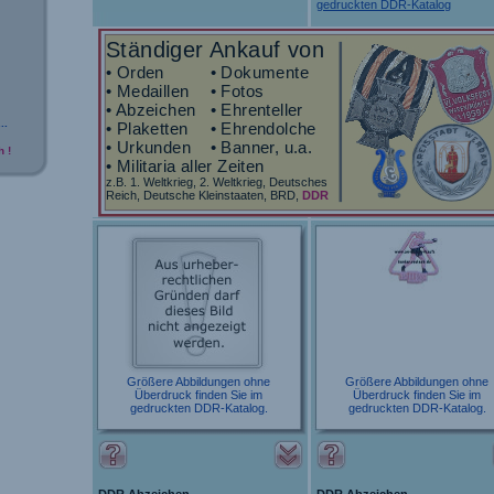
gedruckten DDR-Katalog
Ständiger Ankauf von
• Orden
• Dokumente
• Medaillen
• Fotos
• Abzeichen
• Ehrenteller
..
• Plaketten
• Ehrendolche
• Urkunden
• Banner, u.a.
 !
• Militaria aller Zeiten
z.B. 1. Weltkrieg, 2. Weltkrieg, Deutsches
Reich, Deutsche Kleinstaaten, BRD,
DDR
Größere Abbildungen ohne
Größere Abbildungen ohne
Überdruck finden Sie im
Überdruck finden Sie im
gedruckten DDR-Katalog.
gedruckten DDR-Katalog.
DDR Abzeichen
DDR Abzeichen