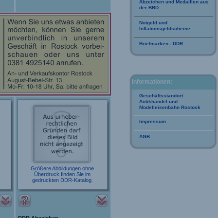
Abzeichen und Medaillen aus
der BRD
Notgeld und
Inflationsgeldscheine
Briefmarken - DDR
Informationen:
Geschäftsstandort
Antikhandel und
Modelleisenbahn Rostock
Impressum
AGB
Größere Abbildungen ohne
Überdruck finden Sie im
gedruckten DDR-Katalog.
DDR Abzeichen