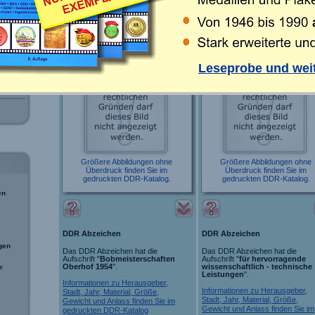
Seite:
...
20
21
22
23
24
25
26
27
Leseprobe und weit
Größere Abbildungen ohne
Größere Abbildungen ohne
Überdruck finden Sie im
Überdruck finden Sie im
gedruckten DDR-Katalog.
gedruckten DDR-Katalog.
en
DDR Abzeichen
DDR Abzeichen
gen
Das DDR Abzeichen hat die
Das DDR Abzeichen hat die
Aufschrift "
Bobmeisterschaften
Aufschrift "
für hervorragende
Oberhof 1954
".
wissenschaftlich - technische
e
Leistungen
".
Informationen zu Herausgeber,
Informationen zu Herausgeber,
Stadt, Jahr, Material, Größe,
Stadt, Jahr, Material, Größe,
Gewicht und Anlass finden Sie im
Gewicht und Anlass finden Sie im
gedruckten DDR-Katalog