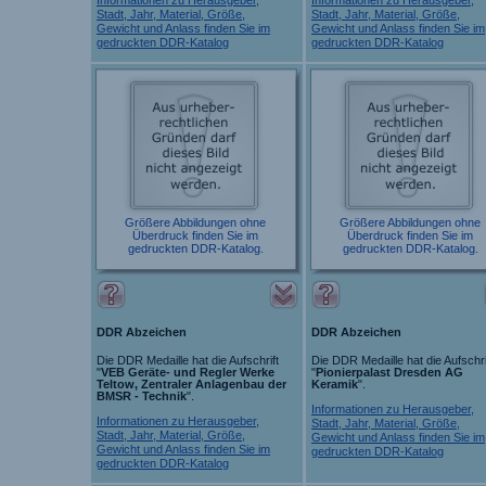
Stadt, Jahr, Material, Größe,
Stadt, Jahr, Material, Größe,
Gewicht und Anlass finden Sie im
Gewicht und Anlass finden Sie im
gedruckten DDR-Katalog
gedruckten DDR-Katalog
Größere Abbildungen ohne
Größere Abbildungen ohne
Überdruck finden Sie im
Überdruck finden Sie im
gedruckten DDR-Katalog.
gedruckten DDR-Katalog.
DDR Abzeichen
DDR Abzeichen
Die DDR Medaille hat die Aufschrift
Die DDR Medaille hat die Aufschri
"
VEB Geräte- und Regler Werke
"
Pionierpalast Dresden AG
Teltow, Zentraler Anlagenbau der
Keramik
".
BMSR - Technik
".
Informationen zu Herausgeber,
Informationen zu Herausgeber,
Stadt, Jahr, Material, Größe,
Stadt, Jahr, Material, Größe,
Gewicht und Anlass finden Sie im
Gewicht und Anlass finden Sie im
gedruckten DDR-Katalog
gedruckten DDR-Katalog