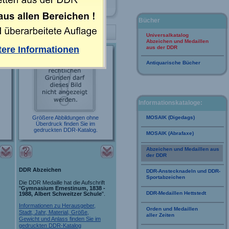
Bücher
28
29
...
Universalkatalog
Abzeichen und Medaillen
ere Informationen
aus der DDR
Antiquarische Bücher
Informationskataloge:
Größere Abbildungen ohne
MOSAIK (Digedags)
Überdruck finden Sie im
gedruckten DDR-Katalog.
MOSAIK (Abrafaxe)
Abzeichen und Medaillen aus
der DDR
DDR Abzeichen
DDR-Anstecknadeln und DDR-
Sportabzeichen
Die DDR Medaille hat die Aufschrift
"
Gymnasium Ernestinum, 1838 -
DDR-Medaillen Hettstedt
1988, Albert Schweitzer Schule
".
Informationen zu Herausgeber,
Orden und Medaillen
Stadt, Jahr, Material, Größe,
aller Zeiten
Gewicht und Anlass finden Sie im
gedruckten DDR-Katalog