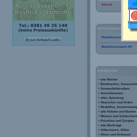
Ankauf
Informationskataloge:
Modelleisenbahn TT
Modelleisenbahn H0
Ankauf von:
•
alte Bücher
•
Briefmarken, Ganzsach
•
Sammelbilderalben
•
Ansichtskarten
•
altes Spielzeug
•
Abzeichen und Orden
•
Medaillen, Auszeichnun
•
alte Fahnen und Banner
•
Münzen und Geldschein
•
Porzellan und Zierglas
•
alte Bierkrüge
•
Silberwaren, Silber
•
Uhren und Schmuck