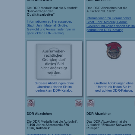
Die DDR Medaille hat die Aufschrift
Das DDR Abzeichen hat die
"
Hervorragender
Aufschrift "
III. 1959
".
Qualitätsarbeiter
".
Informationen zu Herausgeber,
Informationen zu Herausgeber,
Stadt, Jahr, Material, Größe,
Stadt, Jahr, Material, Größe,
Gewicht und Anlass finden Sie im
Gewicht und Anlass finden Sie im
gedruckten DDR-Katalog
gedruckten DDR-Katalog
Größere Abbildungen ohne
Größere Abbildungen ohne
Überdruck finden Sie im
Überdruck finden Sie im
gedruckten DDR-Katalog.
gedruckten DDR-Katalog.
DDR Abzeichen
DDR Abzeichen
Die DDR Medaille hat die Aufschrift
Das DDR Abzeichen hat die
"
1100 Jahre Sömmerda 876 -
Aufschrift "
Erbauer Schwarze
1976, Rathaus
".
Pumpe
".
Informationen zu Herausgeber,
Informationen zu Herausgeber,