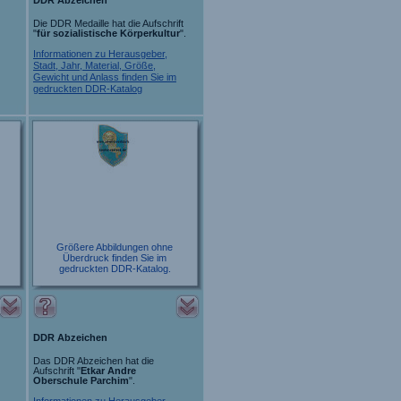
Die DDR Medaille hat die Aufschrift
"
für sozialistische Körperkultur
".
Informationen zu Herausgeber,
Stadt, Jahr, Material, Größe,
Gewicht und Anlass finden Sie im
gedruckten DDR-Katalog
Größere Abbildungen ohne
Überdruck finden Sie im
gedruckten DDR-Katalog.
DDR Abzeichen
Das DDR Abzeichen hat die
Aufschrift "
Etkar Andre
Oberschule Parchim
".
Informationen zu Herausgeber,