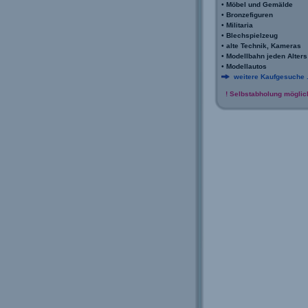
•
Möbel und Gemälde
•
Bronzefiguren
•
Militaria
•
Blechspielzeug
•
alte Technik, Kameras
•
Modellbahn jeden Alters
•
Modellautos
weitere Kaufgesuche .
! Selbstabholung möglich